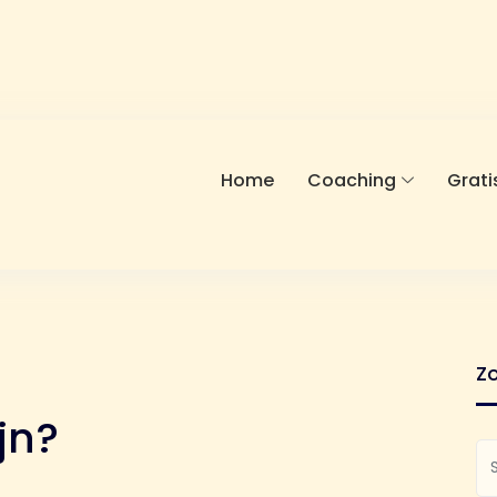
Home
Coaching
Grati
Z
ijn?