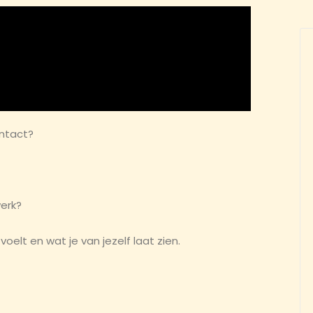
ontact?
werk?
voelt en wat je van jezelf laat zien.