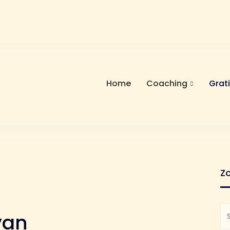
Home
Coaching
Grat
Z
van