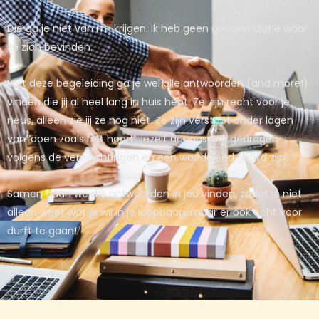
Die ga je niet van mij krijgen. Ik heb geen gouden laatje waar
ze zich bevinden.
Met deze begeleiding ga je wel alle antwoorden (and more!)
vinden die jij al heel lang in huis hebt. Ze zijn recht voor je
neus, alleen zie jij ze nog niet. Ze zijn verstopt onder lagen
van ‘doen zoals het hoort’, jezelf aanpassen, gedragen
volgens de verwachtingen en een wandelend hoofd zijn.
Samen gaan we die antwoorden in jou vinden, zodat je niet
alleen weet wat je wil in je loopbaan, maar er ook echt voor
durft te gaan!