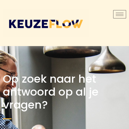
Op zoek naar het
antwoord op al je
vragen?
rijij,,,