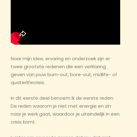
Naar mijn idee, ervaring en onderzoek zijn er
twee grootste redenen die een verklaring
geven van jouw burn-out, bore-out, midlife- of
quaterlifecrisis.
In dit eerste deel benoem ik de eerste reden.
De reden waarom je niet met energie en zin
naar je werk gaat, waardoor je uiteindelijk in een
crisis komt.