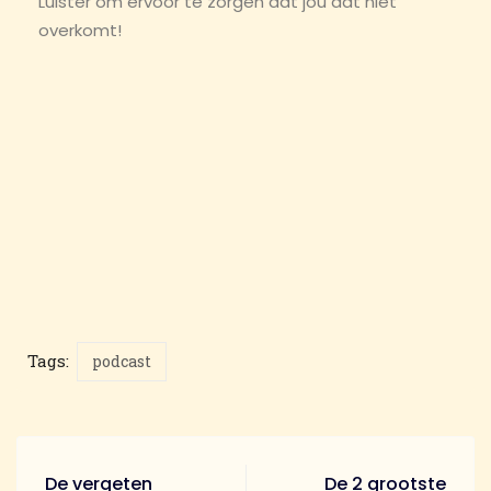
Luister om ervoor te zorgen dat jou dat niet
overkomt!
Tags:
podcast
De vergeten
De 2 grootste